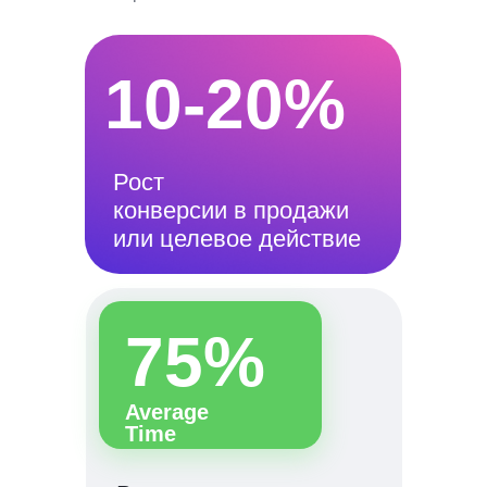
10-20%
Рост
конверсии в продажи
или целевое действие
75%
Average
Time