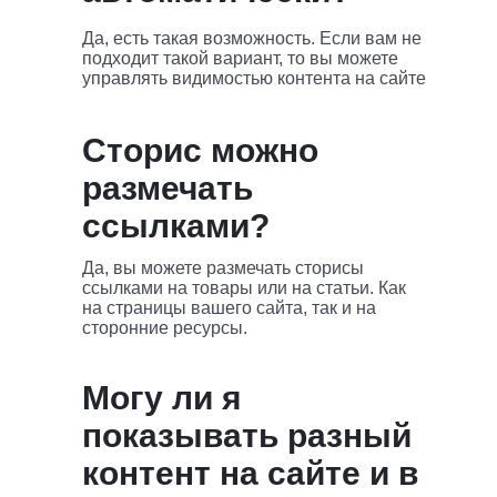
Встроенная аналитика
Да, есть такая возможность. Если вам не
подходит такой вариант, то вы можете
Интеграция YM
управлять видимостью контента на сайте
Поддержка
Сторис можно
e-mail
размечать
Размер диска
2ГБ
ссылками?
Да, вы можете размечать сторисы
ссылками на товары или на статьи. Как
на страницы вашего сайта, так и на
сторонние ресурсы.
Могу ли я
показывать разный
контент на сайте и в