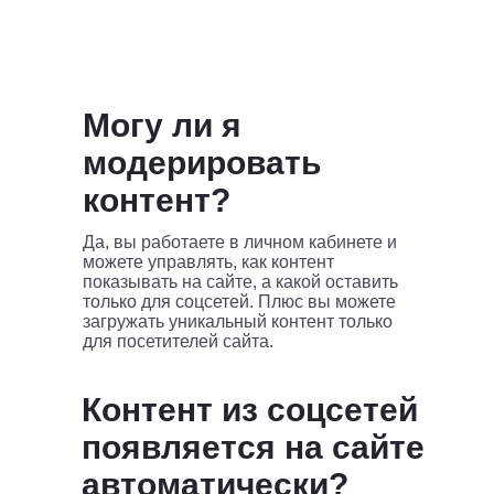
Могу ли я
модерировать
Ecom Star
контент?
5 000₽/мес
Да, вы работаете в личном кабинете и
можете управлять, как контент
Для сайтов с трафиком
до 30 000
показывать на сайте, а какой оставить
(визитов/мес)
только для соцсетей. Плюс вы можете
загружать уникальный контент только
*
Брендовый контент
для посетителей сайта.
UGC Контент
Контент из соцсетей
Разметка ссылками
появляется на сайте
и товарами
автоматически?