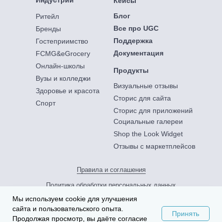
Кейсы
Блог
Ритейл
Все про UGC
Бренды
Поддержка
Гостеприимство
Документация
FCMG&eGrocery
Онлайн-школы
Продукты
Вузы и колледжи
Визуальные отзывы
Здоровье и красота
Сторис для сайта
Спорт
Сторис для приложений
Социальные галереи
Shop the Look Widget
Отзывы с маркетплейсов
Правила и соглашения
Политика обработки персональных данных
участников маркетинговых акций
Мы используем cookie для улучшения
ООО «Вест Интелледженс», ИНН 3906284170
сайта и пользовательского опыта.
Принять
Подробнее
Продолжая просмотр, вы даёте согласие