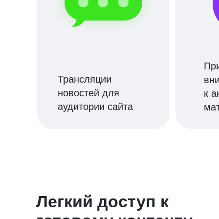
Пр
Трансляции
вн
новостей для
к 
аудитории сайта
ма
Легкий доступ к