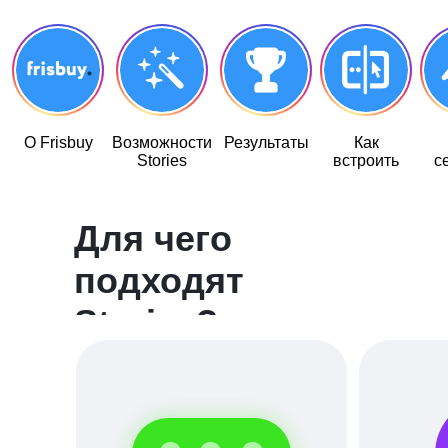
О Frisbuy
Возможности
Результаты
Как
Stories
встроить
с
Для чего
подходят
Stories?